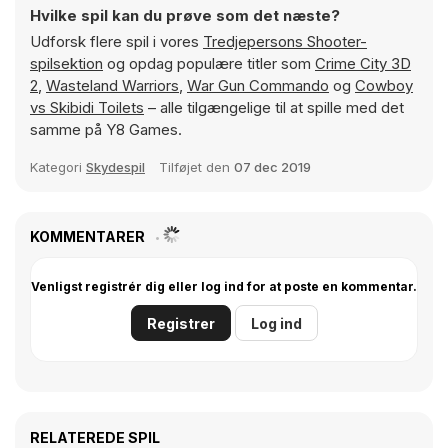
Hvilke spil kan du prøve som det næste?
Udforsk flere spil i vores
Tredjepersons Shooter-
spilsektion
og opdag populære titler som
Crime City 3D
2
,
Wasteland Warriors
,
War Gun Commando
og
Cowboy
vs Skibidi Toilets
– alle tilgængelige til at spille med det
samme på Y8 Games.
Kategori
Skydespil
Tilføjet den
07 dec 2019
KOMMENTARER
Venligst registrér dig eller log ind for at poste en kommentar.
Registrer
Log ind
RELATEREDE SPIL