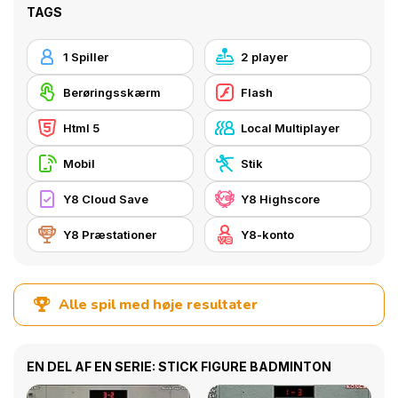
TAGS
1 Spiller
2 player
Berøringsskærm
Flash
Html 5
Local Multiplayer
Mobil
Stik
Y8 Cloud Save
Y8 Highscore
Y8 Præstationer
Y8-konto
Alle spil med høje resultater
EN DEL AF EN SERIE: STICK FIGURE BADMINTON