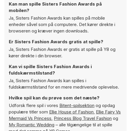
Kan man spille Sisters Fashion Awards på
mobilen?
Ja, Sisters Fashion Awards kan spilles på mobile
enheder såvel som på computere. Det kører direkte i
browseren og kræver ingen downloads.
Er Sisters Fashion Awards gratis at spille?
Ja, Sisters Fashion Awards er gratis at spille på Y8 og
kører direkte i din browser.
Kan vi spille Sisters Fashion Awards i
fuldskærmstilstand?
Ja, Sisters Fashion Awards kan spilles i
fuldskærmstilstand for en mere medrivende oplevelse.
Hvilke spil kan du prøve som det næste?
Udforsk flere spil i vores
Bitent-spilsektion
og opdag
populære titler som
Ellie House of Fashion
,
Ellie Fairy Vs
Mermaid Vs Princess
,
Princess Blog Travel Fashion
og
My Romantic Wedding
– alle tilgængelige til at spille