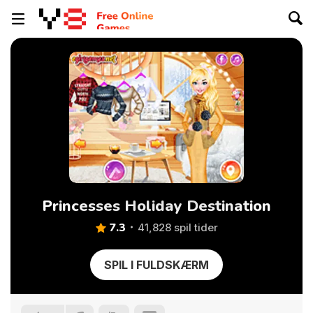
Princesses Holiday Destination
7.3
41,828 spil tider
SPIL I FULDSKÆRM