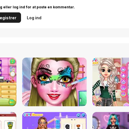
ig eller log ind for at poste en kommentar.
egistrer
Log ind