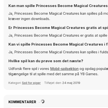
Kan man spille Princesses Become Magical Creatures
Ja, Princesses Become Magical Creatures kan spilles på mo
kræver ingen downloads.
Er Princesses Become Magical Creatures gratis at spi
Ja, Princesses Become Magical Creatures er gratis at spille 
Kan vi spille Princesses Become Magical Creatures i 
Ja, Princesses Become Magical Creatures kan spilles i ful
Hvilke spil kan du prøve som det næste?
Udforsk flere spil i vores
Mobil-spilsektion
og opdag populær
tilgængelige til at spille med det samme på Y8 Games.
Kategori
Spil for piger
Tilføjet den
24 maj 2019
KOMMENTARER