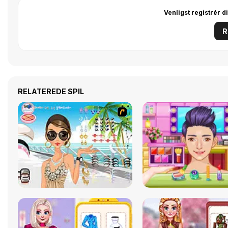
Venligst registrér d
R
RELATEREDE SPIL