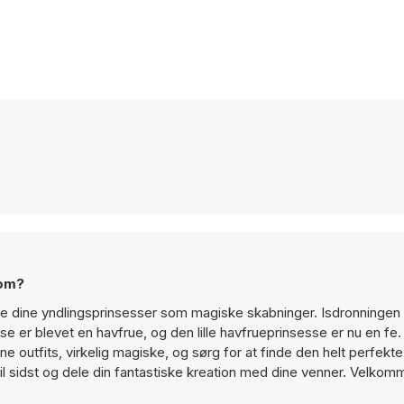
 om?
 møde dine yndlingsprinsesser som magiske skabninger. Isdronningen
 er blevet en havfrue, og den lille havfrueprinsesse er nu en fe.
e outfits, virkelig magiske, og sørg for at finde den helt perfek
til sidst og dele din fantastiske kreation med dine venner. Velkom