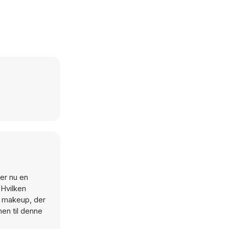
 er nu en
 Hvilken
te makeup, der
men til denne