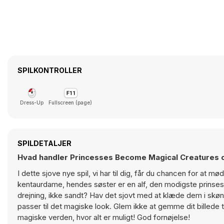
SPILKONTROLLER
Dress-Up
Fullscreen (page)
SPILDETALJER
Hvad handler Princesses Become Magical Creatures
I dette sjove nye spil, vi har til dig, får du chancen for at
kentaurdame, hendes søster er en alf, den modigste prinsesse
drejning, ikke sandt? Hav det sjovt med at klæde dem i skønn
passer til det magiske look. Glem ikke at gemme dit billede 
magiske verden, hvor alt er muligt! God fornøjelse!