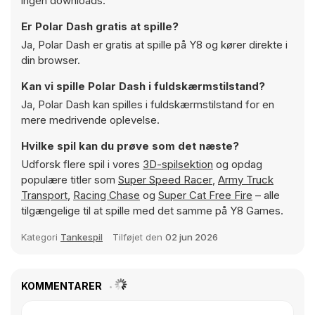
ingen downloads.
Er Polar Dash gratis at spille?
Ja, Polar Dash er gratis at spille på Y8 og kører direkte i
din browser.
Kan vi spille Polar Dash i fuldskærmstilstand?
Ja, Polar Dash kan spilles i fuldskærmstilstand for en
mere medrivende oplevelse.
Hvilke spil kan du prøve som det næste?
Udforsk flere spil i vores
3D-spilsektion
og opdag
populære titler som
Super Speed Racer
,
Army Truck
Transport
,
Racing Chase
og
Super Cat Free Fire
– alle
tilgængelige til at spille med det samme på Y8 Games.
Kategori
Tankespil
Tilføjet den
02 jun 2026
KOMMENTARER