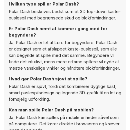
Hvilken type spil er Polar Dash?
Polar Dash beskrives bedst som et 3D top-down kaste-
puslespil med begrænsede skud og blokforhindringer.
Er Polar Dash nemt at komme i gang med for
begyndere?
Ja, Polar Dash er let at lære for begyndere. Polar Dash
er designet som et afslappet kaste-puslespil, som alle
kan begynde at spille med det samme. Begyndere vil
finde det intuitivt, mens mere erfarne spillere vil nyde at
mestre vanskelige vinkler og håndtere blokforhindringer.
Hvad gør Polar Dash sjovt at spille?
Polar Dash er sjovt, fordi det kombinerer dygtige kast,
smart puslespilsdesign og legende 3D-grafik til en let og
fornøjelig udfordring.
Kan man spille Polar Dash på mobilen?
Ja, Polar Dash kan spilles på mobile enheder såvel som
på computere. Det kører direkte i browseren og kræver