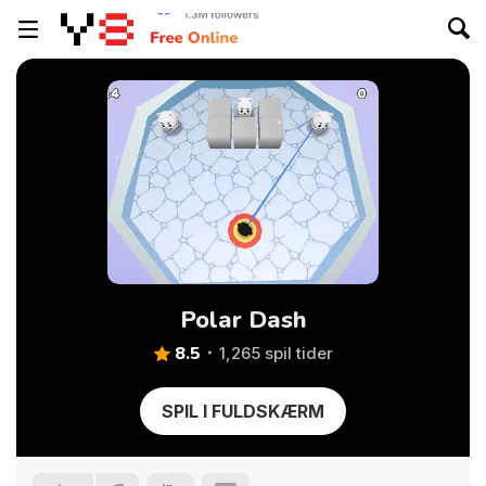
Polar Dash
8.5
1,265 spil tider
SPIL I FULDSKÆRM