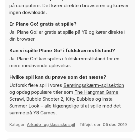
på computere. Det kører direkte i browseren og kræver
ingen downloads.
Er Plane Go! gratis at spille?
Ja, Plane Go! er gratis at spille på Y8 og kører direkte i
din browser.
Kan vi spille Plane Go! i fuldskærmstilstand?
Ja, Plane Go! kan spilles i fuldskærmstilstand for en
mere medrivende oplevelse.
Hvilke spil kan du prøve som det næste?
Udforsk flere spil i vores
Berøringsskærm-spilsektion
og opdag populære titler som
The Hangman Game
Scrawl
,
Bubble Shooter 2
,
Kitty Bubbles
og
Insta
Summer Look
– alle tilgængelige til at spille med det
samme på Y8 Games.
Kategori
Arkade- og klassiske spil
Tilføjet den
05 dec 2019