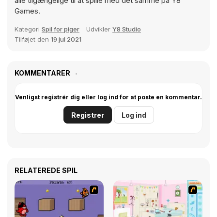
alle tilgængelige til at spille med det samme på Y8
Games.
Kategori
Spil for piger
Udvikler
Y8 Studio
Tilføjet den
19 jul 2021
KOMMENTARER
Venligst registrér dig eller log ind for at poste en kommentar.
Registrer
Log ind
RELATEREDE SPIL