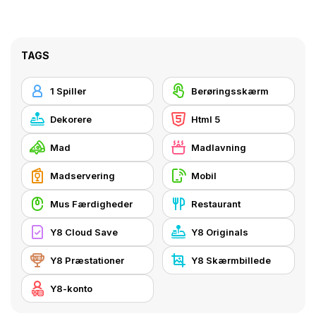
TAGS
1 Spiller
Berøringsskærm
Dekorere
Html 5
Mad
Madlavning
Madservering
Mobil
Mus Færdigheder
Restaurant
Y8 Cloud Save
Y8 Originals
Y8 Præstationer
Y8 Skærmbillede
Y8-konto