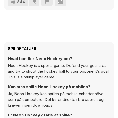
844
SPILDETALJER
Hvad handler Neon Hockey om?
Neon Hockey is a sports game. Defend your goal area
and try to shoot the hockey ball to your opponent’s goal.
This is a multiplayer game.
Kan man spille Neon Hockey på mobilen?
Ja, Neon Hockey kan spilles på mobile enheder såvel
som på computere. Det kører direkte i browseren og
kræver ingen downloads.
Er Neon Hockey gratis at spille?