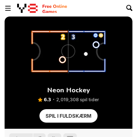
Neon Hockey
6.3
2,019,308 spil tider
SPIL I FULDSKÆRM