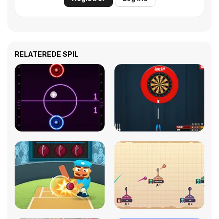
RELATEREDE SPIL