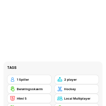
TAGS
1 Spiller
2 player
Berøringsskærm
Hockey
Html 5
Local Multiplayer