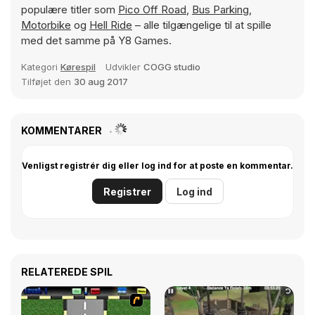
populære titler som
Pico Off Road
,
Bus Parking
,
Motorbike
og
Hell Ride
– alle tilgængelige til at spille
med det samme på Y8 Games.
Kategori
Kørespil
Udvikler
COGG studio
Tilføjet den
30 aug 2017
KOMMENTARER
Venligst registrér dig eller log ind for at poste en kommentar.
Registrer
Log ind
RELATEREDE SPIL