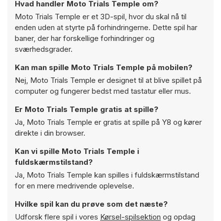
Hvad handler Moto Trials Temple om?
Moto Trials Temple er et 3D-spil, hvor du skal nå til
enden uden at styrte på forhindringerne. Dette spil har
baner, der har forskellige forhindringer og
sværhedsgrader.
Kan man spille Moto Trials Temple på mobilen?
Nej, Moto Trials Temple er designet til at blive spillet på
computer og fungerer bedst med tastatur eller mus.
Er Moto Trials Temple gratis at spille?
Ja, Moto Trials Temple er gratis at spille på Y8 og kører
direkte i din browser.
Kan vi spille Moto Trials Temple i
fuldskærmstilstand?
Ja, Moto Trials Temple kan spilles i fuldskærmstilstand
for en mere medrivende oplevelse.
Hvilke spil kan du prøve som det næste?
Udforsk flere spil i vores
Kørsel-spilsektion
og opdag