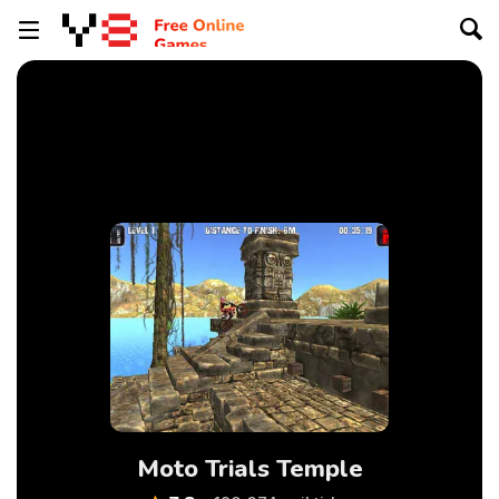
Moto Trials Temple