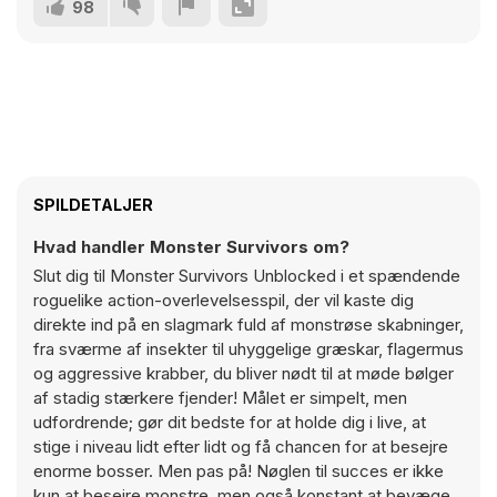
98
SPILDETALJER
Hvad handler Monster Survivors om?
Slut dig til Monster Survivors Unblocked i et spændende
roguelike action-overlevelsesspil, der vil kaste dig
direkte ind på en slagmark fuld af monstrøse skabninger,
fra sværme af insekter til uhyggelige græskar, flagermus
og aggressive krabber, du bliver nødt til at møde bølger
af stadig stærkere fjender! Målet er simpelt, men
udfordrende; gør dit bedste for at holde dig i live, at
stige i niveau lidt efter lidt og få chancen for at besejre
enorme bosser. Men pas på! Nøglen til succes er ikke
kun at besejre monstre, men også konstant at bevæge