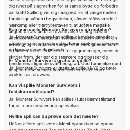
dig rundt på slagmarken for at samle bytte og forbedre
din kraft! Spillet giver dig mulighed for at vælge mellem
forskellige våben i begyndelsen, såsom stålsvaærdet til
nærkamp eller trætryllestaven til at udføre magiske
Kan man spille Monster Survivors på mobilen?
angreb på afstand. Din overlevelse vil dog næsten
Ja, Monster Survivors kan spilles på mobile enheder
udelukkende afhænge af, hvordan du administrerer din
såvel som på computere. Det kører direkte i browseren
erfaring, og hvordan du vælger dine færdigheder, som
og kræver ingen downloads.
du skrider frem. Du låser op for opgraderinger, mens du
skrider frem, der gør dig stærkere og tilpasser dig
Er Monster Survivors gratis at spille?
fjendernes stigende sværhedsgrad. God fornøjelse med
Ja, Monster Survivors er gratis at spille på Y8 og kører
at spille dette survival horror-spil her på Y8.com!
direkte i din browser.
Kan vi spille Monster Survivors i
fuldskærmstilstand?
Ja, Monster Survivors kan spilles i fuldskærmstilstand
for en mere medrivende oplevelse.
Hvilke spil kan du prøve som det næste?
Udforsk flere spil i vores
Mobil-spilsektion
og opdag