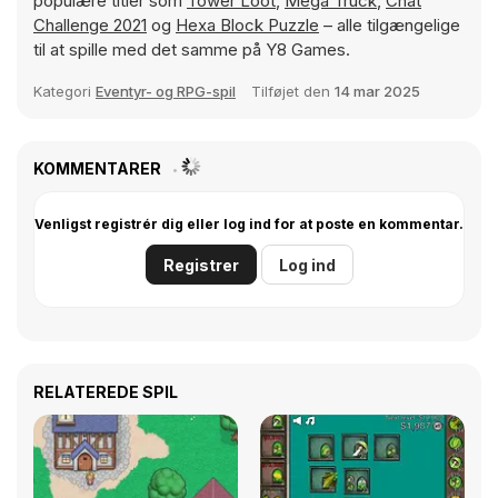
populære titler som
Tower Loot
,
Mega Truck
,
Chat
Challenge 2021
og
Hexa Block Puzzle
– alle tilgængelige
til at spille med det samme på Y8 Games.
Kategori
Eventyr- og RPG-spil
Tilføjet den
14 mar 2025
KOMMENTARER
Venligst registrér dig eller log ind for at poste en kommentar.
Registrer
Log ind
RELATEREDE SPIL