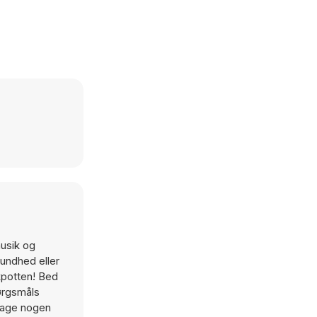
usik og
sundhed eller
ckpotten! Bed
pørgsmåls
 tage nogen