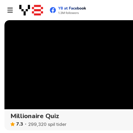
Millionaire Quiz
7.3
299,320 spil tider