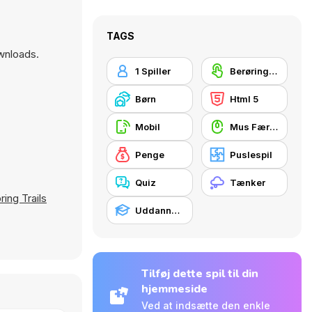
TAGS
wnloads.
1 Spiller
Berøringsskærm
Børn
Html 5
Mobil
Mus Færdigheder
Penge
Puslespil
Quiz
Tænker
ring Trails
Uddannelsesmæssig
Tilføj dette spil til din
hjemmeside
Ved at indsætte den enkle