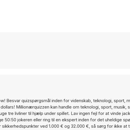
! Besvar quizspørgsmål inden for videnskab, teknologi, sport, m
 dollars! Millionærquizzen kan handle om teknologi, sport, musik, 
 tre livliner til hjælp under spillet. Lav ingen fejl for at vinde ja
e 50:50 jokeren eller ring til en ekspert inden for det uheldige s
er sikkerhedspunkter ved 1.000 € og 32.000 €, så sørg for ikke at