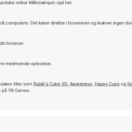
astiske online Millionærquiz-spil her.
m på computere. Det kører direkte i browseren og kræver ingen do
 din browser.
mere medrivende oplevelse.
lære titler som
Rubik's Cube 3D
,
Awareness
,
Happy Cups
og
Sp
me på Y8 Games.