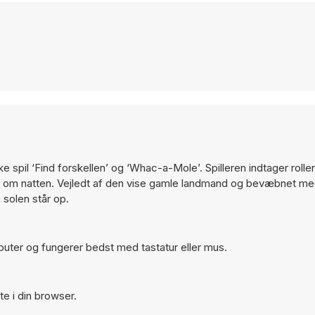
ke spil ‘Find forskellen’ og ‘Whac-a-Mole’. Spilleren indtager roll
dt om natten. Vejledt af den vise gamle landmand og bevæbnet m
solen står op.
mputer og fungerer bedst med tastatur eller mus.
te i din browser.