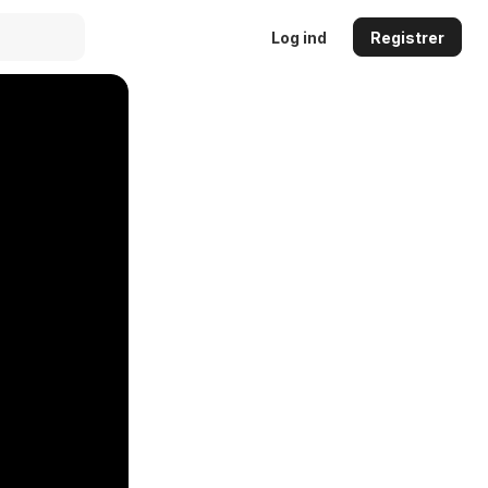
Log ind
Registrer