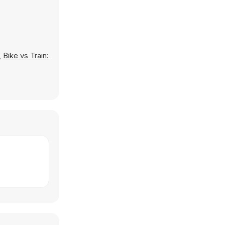
,
Bike vs Train: