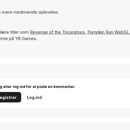
en mere medrivende oplevelse.
ære titler som
Revenge of the Triceratops
,
Pumpkin Run WebGL
 samme på Y8 Games.
ig eller log ind for at poste en kommentar.
egistrer
Log ind