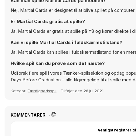
Kan man spille Martial Cards på mobilen?
Nej, Martial Cards er designet til at blive spillet på compute
Er Martial Cards gratis at spille?
Ja, Martial Cards er gratis at spille på Y8 og kører direkte i 
Kan vi spille Martial Cards i fuldskærmstilstand?
Ja, Martial Cards kan spilles i fuldskærmstilstand for en me
Hvilke spil kan du prøve som det næste?
Udforsk flere spil i vores
Tænker-spilsektion
og opdag popul
Days Before Graduation
– alle tilgængelige til at spille m
Kategori
Færdighedsspil
Tilføjet den
26 jul 2021
KOMMENTARER
Venligst registrér d