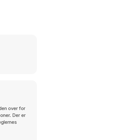
rden over for
ioner. Der er
eglernes