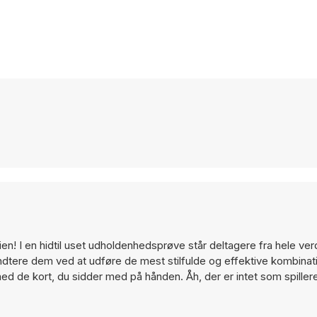
ien! I en hidtil uset udholdenhedsprøve står deltagere fra hele ve
håndtere dem ved at udføre de mest stilfulde og effektive kombinat
d de kort, du sidder med på hånden. Åh, der er intet som spiller