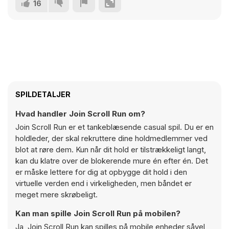
16
SPILDETALJER
Hvad handler Join Scroll Run om?
Join Scroll Run er et tankeblæsende casual spil. Du er en
holdleder, der skal rekruttere dine holdmedlemmer ved
blot at røre dem. Kun når dit hold er tilstrækkeligt langt,
kan du klatre over de blokerende mure én efter én. Det
er måske lettere for dig at opbygge dit hold i den
virtuelle verden end i virkeligheden, men båndet er
meget mere skrøbeligt.
Kan man spille Join Scroll Run på mobilen?
Ja, Join Scroll Run kan spilles på mobile enheder såvel