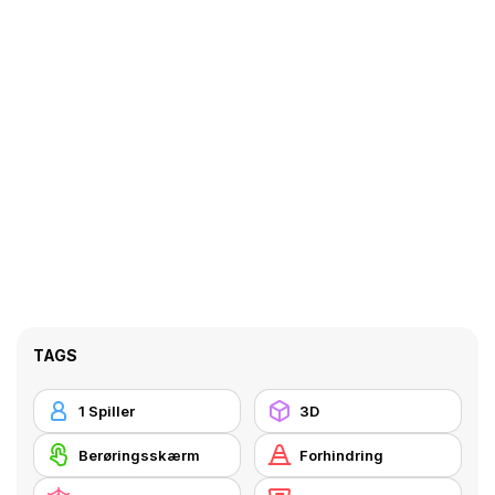
TAGS
1 Spiller
3D
Berøringsskærm
Forhindring