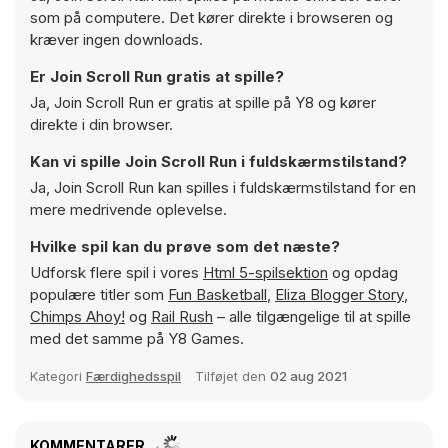
som på computere. Det kører direkte i browseren og
kræver ingen downloads.
Er Join Scroll Run gratis at spille?
Ja, Join Scroll Run er gratis at spille på Y8 og kører
direkte i din browser.
Kan vi spille Join Scroll Run i fuldskærmstilstand?
Ja, Join Scroll Run kan spilles i fuldskærmstilstand for en
mere medrivende oplevelse.
Hvilke spil kan du prøve som det næste?
Udforsk flere spil i vores
Html 5-spilsektion
og opdag
populære titler som
Fun Basketball
,
Eliza Blogger Story
,
Chimps Ahoy!
og
Rail Rush
– alle tilgængelige til at spille
med det samme på Y8 Games.
Kategori
Færdighedsspil
Tilføjet den
02 aug 2021
KOMMENTARER