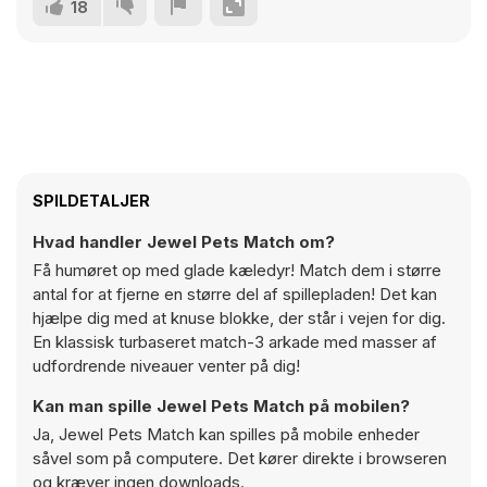
18
SPILDETALJER
Hvad handler Jewel Pets Match om?
Få humøret op med glade kæledyr! Match dem i større
antal for at fjerne en større del af spillepladen! Det kan
hjælpe dig med at knuse blokke, der står i vejen for dig.
En klassisk turbaseret match-3 arkade med masser af
udfordrende niveauer venter på dig!
Kan man spille Jewel Pets Match på mobilen?
Ja, Jewel Pets Match kan spilles på mobile enheder
såvel som på computere. Det kører direkte i browseren
og kræver ingen downloads.