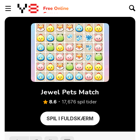
Jewel Pets Match
8.6
17,676 spil tider
SPIL I FULDSKÆRM