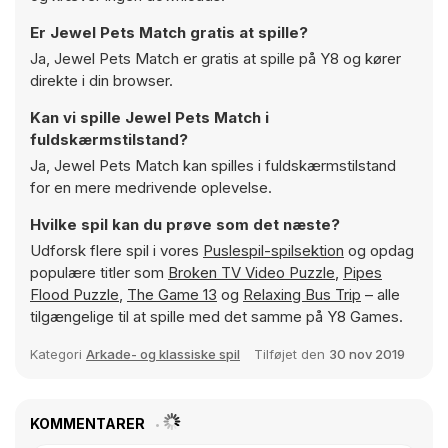
Er Jewel Pets Match gratis at spille?
Ja, Jewel Pets Match er gratis at spille på Y8 og kører
direkte i din browser.
Kan vi spille Jewel Pets Match i
fuldskærmstilstand?
Ja, Jewel Pets Match kan spilles i fuldskærmstilstand
for en mere medrivende oplevelse.
Hvilke spil kan du prøve som det næste?
Udforsk flere spil i vores
Puslespil-spilsektion
og opdag
populære titler som
Broken TV Video Puzzle
,
Pipes
Flood Puzzle
,
The Game 13
og
Relaxing Bus Trip
– alle
tilgængelige til at spille med det samme på Y8 Games.
Kategori
Arkade- og klassiske spil
Tilføjet den
30 nov 2019
KOMMENTARER