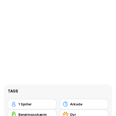
TAGS
1 Spiller
Arkade
Berøringsskærm
Dyr