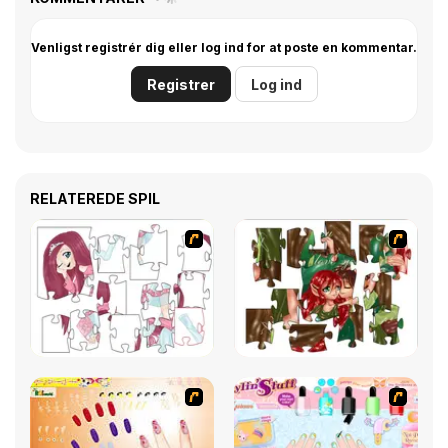
Venligst registrér dig eller log ind for at poste en kommentar.
Registrer
Log ind
RELATEREDE SPIL