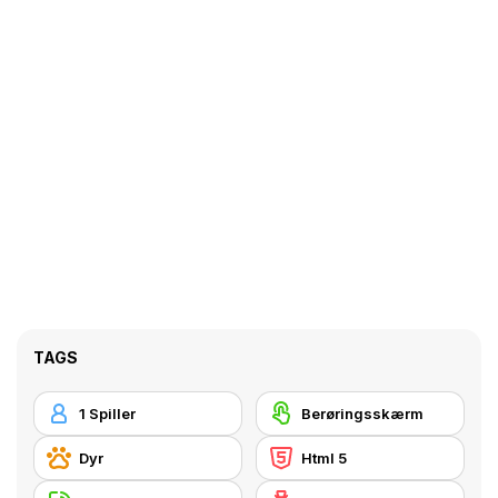
TAGS
1 Spiller
Berøringsskærm
Dyr
Html 5