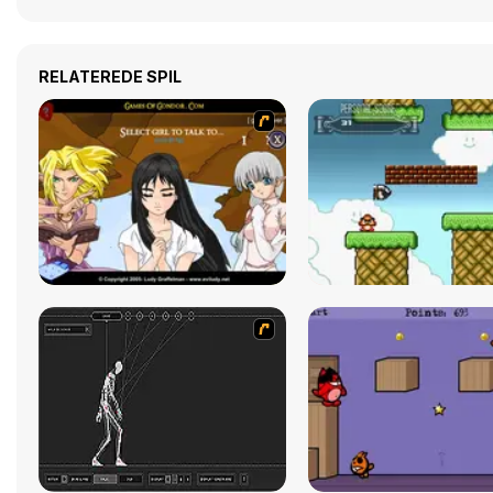
RELATEREDE SPIL