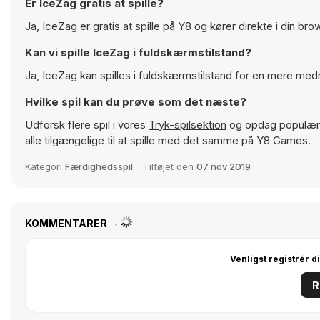
Er IceZag gratis at spille?
Ja, IceZag er gratis at spille på Y8 og kører direkte i din bro
Kan vi spille IceZag i fuldskærmstilstand?
Ja, IceZag kan spilles i fuldskærmstilstand for en mere med
Hvilke spil kan du prøve som det næste?
Udforsk flere spil i vores
Tryk-spilsektion
og opdag populære
alle tilgængelige til at spille med det samme på Y8 Games.
Kategori
Færdighedsspil
Tilføjet den
07 nov 2019
KOMMENTARER
Venligst registrér d
R