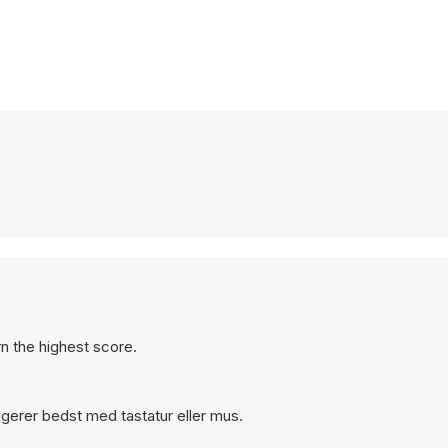
n the highest score.
ungerer bedst med tastatur eller mus.