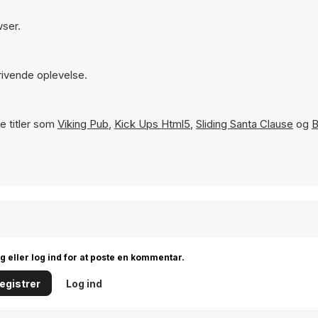
wser.
rivende oplevelse.
 titler som
Viking Pub
,
Kick Ups Html5
,
Sliding Santa Clause
og
B
ig eller log ind for at poste en kommentar.
egistrer
Log ind