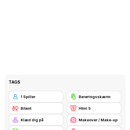
TAGS
1 Spiller
Berøringsskærm
Bitent
Html 5
Klæd dig på
Makeover / Make-up