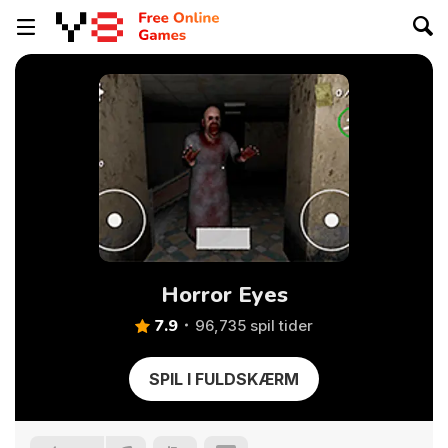
Horror Eyes
7.9
96,735 spil tider
SPIL I FULDSKÆRM