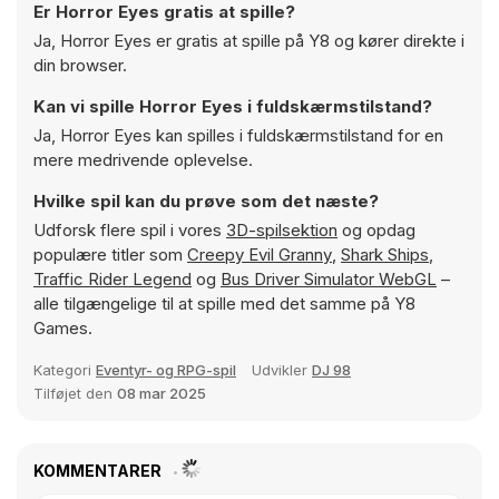
Er Horror Eyes gratis at spille?
Ja, Horror Eyes er gratis at spille på Y8 og kører direkte i
din browser.
Kan vi spille Horror Eyes i fuldskærmstilstand?
Ja, Horror Eyes kan spilles i fuldskærmstilstand for en
mere medrivende oplevelse.
Hvilke spil kan du prøve som det næste?
Udforsk flere spil i vores
3D-spilsektion
og opdag
populære titler som
Creepy Evil Granny
,
Shark Ships
,
Traffic Rider Legend
og
Bus Driver Simulator WebGL
–
alle tilgængelige til at spille med det samme på Y8
Games.
Kategori
Eventyr- og RPG-spil
Udvikler
DJ 98
Tilføjet den
08 mar 2025
KOMMENTARER