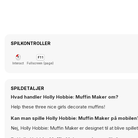
SPILKONTROLLER
Interact
Fullscreen (page)
SPILDETALJER
Hvad handler Holly Hobbie: Muffin Maker om?
Help these three nice girls decorate muffins!
Kan man spille Holly Hobbie: Muffin Maker på mobilen
Nej, Holly Hobbie: Muffin Maker er designet til at blive spil