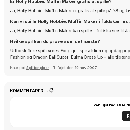
Er Holly Hobbie: Muffin Maker gratis at spille?
Ja, Holly Hobbie: Muffin Maker er gratis at spille på Y8 og kø
Kan vi spille Holly Hobbie: Muffin Maker i fuldskærmst
Ja, Holly Hobbie: Muffin Maker kan spilles i fuldskærmstils
Hvilke spil kan du prøve som det næste?
Udforsk flere spil i vores
For piger-spilsektion
og opdag popu
Fashion
og
Dragon Ball Super: Bulma Dress Up
– alle tilgæn
Kategori
Spil for piger
Tilføjet den
19 nov 2007
KOMMENTARER
Venligst registrér d
R