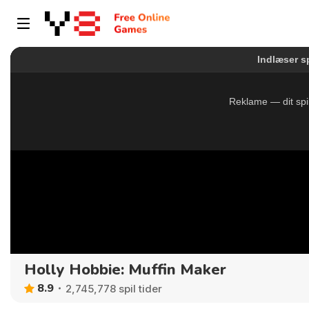
Holly Hobbie: Muffin Maker
8.9
2,745,778 spil tider