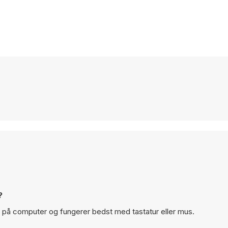
?
let på computer og fungerer bedst med tastatur eller mus.