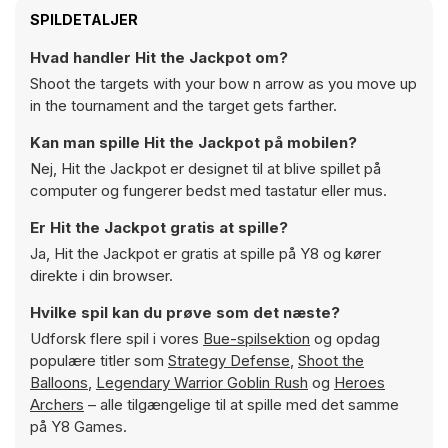
SPILDETALJER
Hvad handler Hit the Jackpot om?
Shoot the targets with your bow n arrow as you move up
in the tournament and the target gets farther.
Kan man spille Hit the Jackpot på mobilen?
Nej, Hit the Jackpot er designet til at blive spillet på
computer og fungerer bedst med tastatur eller mus.
Er Hit the Jackpot gratis at spille?
Ja, Hit the Jackpot er gratis at spille på Y8 og kører
direkte i din browser.
Hvilke spil kan du prøve som det næste?
Udforsk flere spil i vores
Bue-spilsektion
og opdag
populære titler som
Strategy Defense
,
Shoot the
Balloons
,
Legendary Warrior Goblin Rush
og
Heroes
Archers
– alle tilgængelige til at spille med det samme
på Y8 Games.