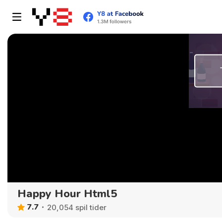
Happy Hour Html5
7.7
20,054 spil tider