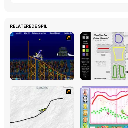
RELATEREDE SPIL