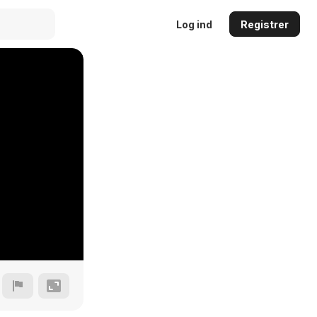
Log ind
Registrer