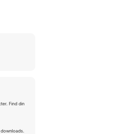
ter. Find din
n downloads.