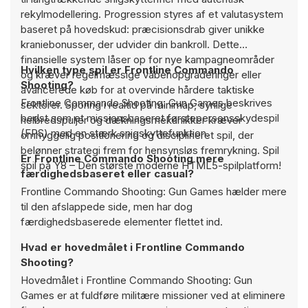
rekylmodellering. Progression styres af et valutasystem
baseret på hovedskud: præcisionsdrab giver unikke
kraniebonusser, der udvider din bankroll. Dette
finansielle system låser op for nye kampagneområder
Hvilken type spil er Frontline Commando
og kræver regelmæssige våbenopgraderinger eller
Shooting?
avancerede køb for at overvinde hårdere taktiske
Frontline Commando Shooting: Gun Games beskrives
sektorer. Sporing i realtid på minimap, synlige
bedst som et missionsbaseret førstepersonsskydespil
helbredspuljer og dækningsmekanikker kræver
(FPS) med en stærk snigskyttefunktion.
omhyggelig positionering og disciplineret spil, der
belønner strategi frem for hensynsløs fremrykning. Spil
Er Frontline Commando Shooting mere
spil på Y8 – Den største moderne HTML5-spilplatform!
færdighedsbaseret eller casual?
Frontline Commando Shooting: Gun Games hælder mere
til den afslappede side, men har dog
færdighedsbaserede elementer flettet ind.
Hvad er hovedmålet i Frontline Commando
Shooting?
Hovedmålet i Frontline Commando Shooting: Gun
Games er at fuldføre militære missioner ved at eliminere