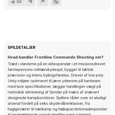
50
SPILDETALJER
Hvad handler Frontline Commando Shooting om?
Træd i støvlerne på en eliteoperatør i et missionsdrevet
førstepersons militærskydespil, bygget til taktisk
præcision og intens bykrigsførelse. Drevet af low‑poly
Unity‑miljøer optimeret til jævn ydeevne på hardware
med lave specifikationer, lægger handlingen vægt på
metodisk eliminering af fjender på tværs af snævert
designede kampkorridorer. Spillere råder over et alsidigt
arsenal fordelt på seks skydevåbenklasser, fra
haglgeværer til nærkamp og højkapacitetsmaskinpistoler
til langtrækkende snigskytterifler med autentisk