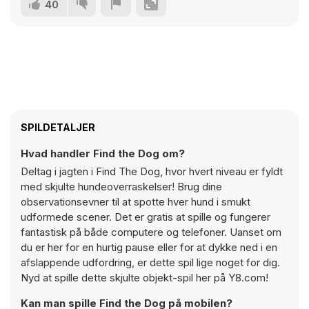
40
SPILDETALJER
Hvad handler Find the Dog om?
Deltag i jagten i Find The Dog, hvor hvert niveau er fyldt
med skjulte hundeoverraskelser! Brug dine
observationsevner til at spotte hver hund i smukt
udformede scener. Det er gratis at spille og fungerer
fantastisk på både computere og telefoner. Uanset om
du er her for en hurtig pause eller for at dykke ned i en
afslappende udfordring, er dette spil lige noget for dig.
Nyd at spille dette skjulte objekt-spil her på Y8.com!
Kan man spille Find the Dog på mobilen?