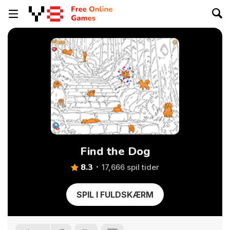
Find the Dog
8.3
17,666 spil tider
SPIL I FULDSKÆRM