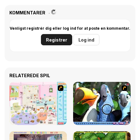
KOMMENTARER
Venligst registrér dig eller log ind for at poste en kommentar.
Registrer
Log ind
RELATEREDE SPIL