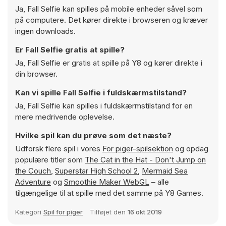
Ja, Fall Selfie kan spilles på mobile enheder såvel som
på computere. Det kører direkte i browseren og kræver
ingen downloads.
Er Fall Selfie gratis at spille?
Ja, Fall Selfie er gratis at spille på Y8 og kører direkte i
din browser.
Kan vi spille Fall Selfie i fuldskærmstilstand?
Ja, Fall Selfie kan spilles i fuldskærmstilstand for en
mere medrivende oplevelse.
Hvilke spil kan du prøve som det næste?
Udforsk flere spil i vores
For piger-spilsektion
og opdag
populære titler som
The Cat in the Hat - Don't Jump on
the Couch
,
Superstar High School 2
,
Mermaid Sea
Adventure
og
Smoothie Maker WebGL
– alle
tilgængelige til at spille med det samme på Y8 Games.
Kategori
Spil for piger
Tilføjet den
16 okt 2019