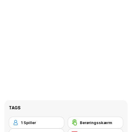
TAGS
1 Spiller
Berøringsskærm