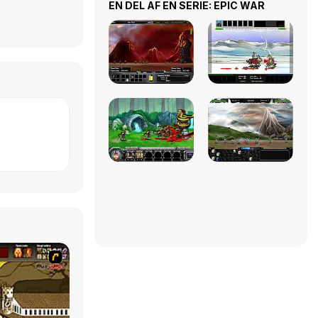
EN DEL AF EN SERIE: EPIC WAR