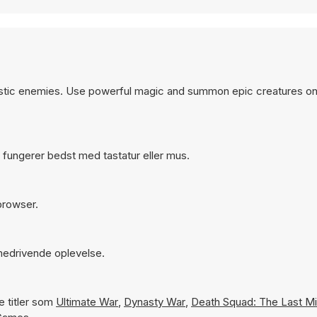
tastic enemies. Use powerful magic and summon epic creatures on
og fungerer bedst med tastatur eller mus.
 browser.
 medrivende oplevelse.
 titler som
Ultimate War
,
Dynasty War
,
Death Squad: The Last Mi