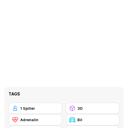
TAGS
1 Spiller
3D
Adrenalin
Bil