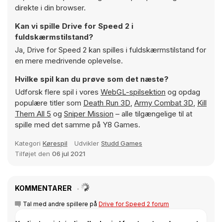
direkte i din browser.
Kan vi spille Drive for Speed 2 i
fuldskærmstilstand?
Ja, Drive for Speed 2 kan spilles i fuldskærmstilstand for
en mere medrivende oplevelse.
Hvilke spil kan du prøve som det næste?
Udforsk flere spil i vores
WebGL-spilsektion
og opdag
populære titler som
Death Run 3D
,
Army Combat 3D
,
Kill
Them All 5
og
Sniper Mission
– alle tilgængelige til at
spille med det samme på Y8 Games.
Kategori
Kørespil
Udvikler
Studd Games
Tilføjet den
06 jul 2021
KOMMENTARER
Tal med andre spillere på
Drive for Speed 2 forum