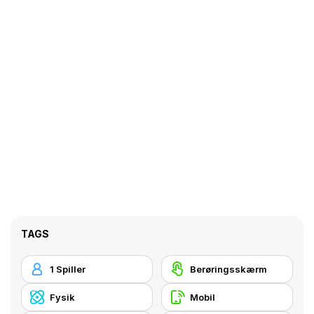
TAGS
1 Spiller
Berøringsskærm
Fysik
Mobil