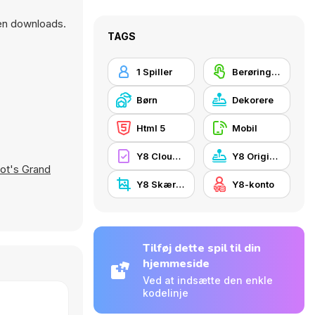
gen downloads.
TAGS
1 Spiller
Berøringsskærm
Børn
Dekorere
Html 5
Mobil
Y8 Cloud Save
Y8 Originals
ot's Grand
Y8 Skærmbillede
Y8-konto
Tilføj dette spil til din
hjemmeside
Ved at indsætte den enkle
kodelinje