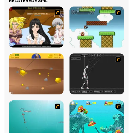
RELATEREDE SPIL