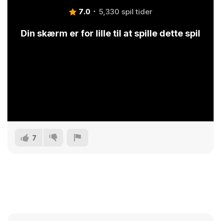
7.0
5,330 spil tider
Din skærm er for lille til at spille dette spil
7