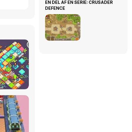
EN DEL AF EN SERIE: CRUSADER
DEFENCE