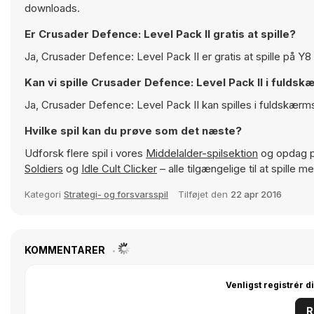
downloads.
Er Crusader Defence: Level Pack II gratis at spille?
Ja, Crusader Defence: Level Pack II er gratis at spille på Y8 
Kan vi spille Crusader Defence: Level Pack II i fuldsk
Ja, Crusader Defence: Level Pack II kan spilles i fuldskærm
Hvilke spil kan du prøve som det næste?
Udforsk flere spil i vores
Middelalder-spilsektion
og opdag p
Soldiers
og
Idle Cult Clicker
– alle tilgængelige til at spill
Kategori
Strategi- og forsvarsspil
Tilføjet den
22 apr 2016
KOMMENTARER
Venligst registrér d
R