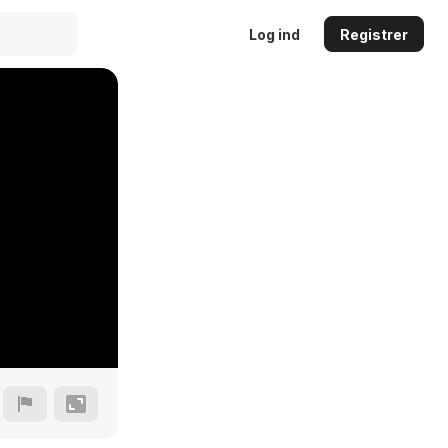
Log ind
Registrer