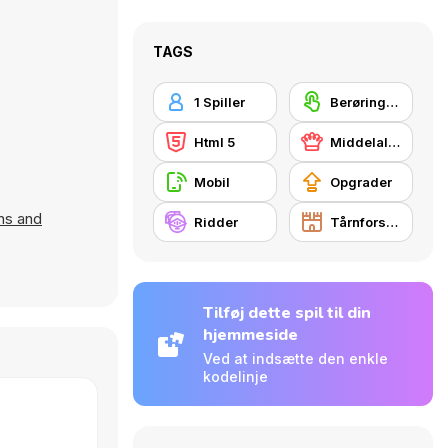
TAGS
1 Spiller
Berøringsskærm
Html 5
Middelalder
Mobil
Opgrader
ns and
Ridder
Tårnforsvar
Tilføj dette spil til din
hjemmeside
Ved at indsætte den enkle
kodelinje