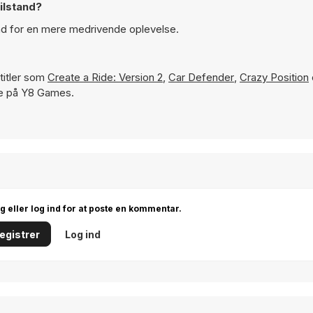
ilstand?
and for en mere medrivende oplevelse.
itler som
Create a Ride: Version 2
,
Car Defender
,
Crazy Position
mme på Y8 Games.
ig eller log ind for at poste en kommentar.
egistrer
Log ind