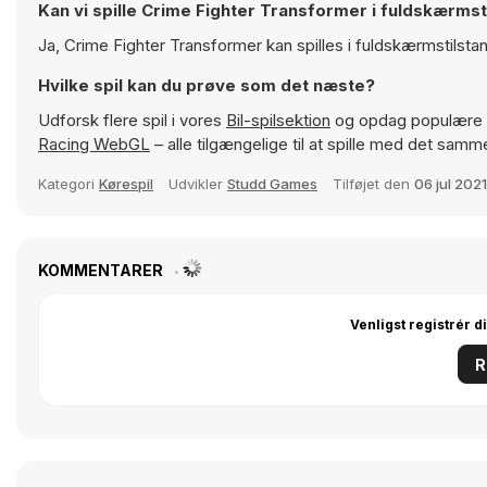
Kan vi spille Crime Fighter Transformer i fuldskærmst
Ja, Crime Fighter Transformer kan spilles i fuldskærmstilst
Hvilke spil kan du prøve som det næste?
Udforsk flere spil i vores
Bil-spilsektion
og opdag populære t
Racing WebGL
– alle tilgængelige til at spille med det sa
Kategori
Kørespil
Udvikler
Studd Games
Tilføjet den
06 jul 2021
KOMMENTARER
Venligst registrér d
R