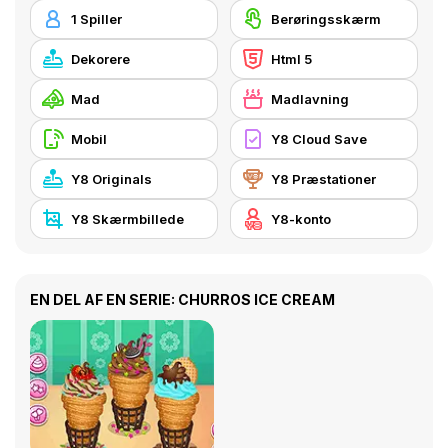
1 Spiller
Berøringsskærm
Dekorere
Html 5
Mad
Madlavning
Mobil
Y8 Cloud Save
Y8 Originals
Y8 Præstationer
Y8 Skærmbillede
Y8-konto
EN DEL AF EN SERIE: CHURROS ICE CREAM