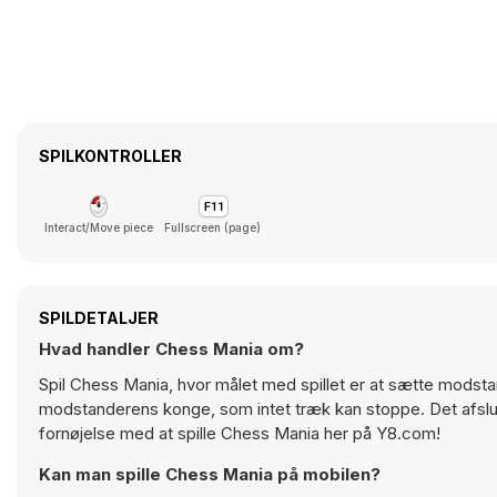
SPILKONTROLLER
Interact/Move piece
Fullscreen (page)
SPILDETALJER
Hvad handler Chess Mania om?
Spil Chess Mania, hvor målet med spillet er at sætte modst
modstanderens konge, som intet træk kan stoppe. Det afslutte
fornøjelse med at spille Chess Mania her på Y8.com!
Kan man spille Chess Mania på mobilen?