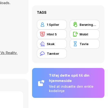
loads.
TAGS
1 Spiller
Berøringsskærm
Html 5
Mobil
Skak
Tavle
Vs Reality
,
Tænker
Tilføj dette spil til din
hjemmeside
Ved at indsætte den enkle
kodelinje