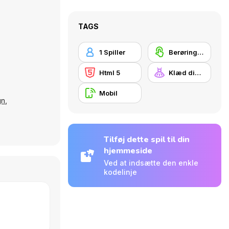
TAGS
1 Spiller
Berøringsskærm
Html 5
Klæd dig på
Mobil
gn
,
Tilføj dette spil til din
hjemmeside
Ved at indsætte den enkle
kodelinje