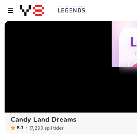
Candy Land Dreams
8.1
17,293 spil tider