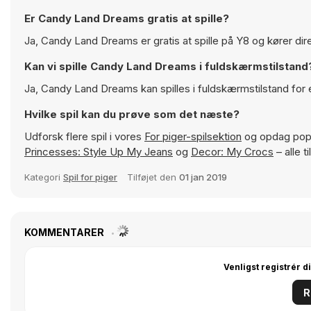
Er Candy Land Dreams gratis at spille?
Ja, Candy Land Dreams er gratis at spille på Y8 og kører dire
Kan vi spille Candy Land Dreams i fuldskærmstilstand
Ja, Candy Land Dreams kan spilles i fuldskærmstilstand fo
Hvilke spil kan du prøve som det næste?
Udforsk flere spil i vores
For piger-spilsektion
og opdag popu
Princesses: Style Up My Jeans
og
Decor: My Crocs
– alle 
Kategori
Spil for piger
Tilføjet den
01 jan 2019
KOMMENTARER
Venligst registrér d
R