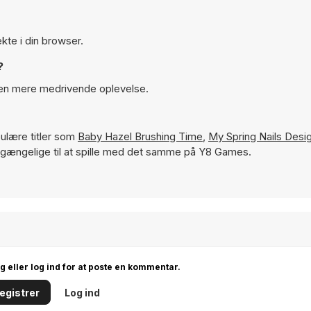
kte i din browser.
?
r en mere medrivende oplevelse.
lære titler som
Baby Hazel Brushing Time
,
My Spring Nails Desi
tilgængelige til at spille med det samme på Y8 Games.
ig eller log ind for at poste en kommentar.
egistrer
Log ind