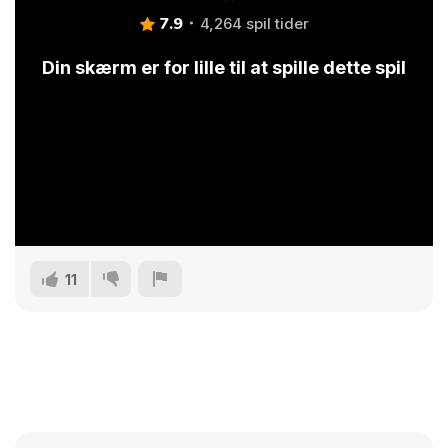
7.9
4,264 spil tider
Din skærm er for lille til at spille dette spil
11