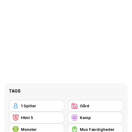
TAGS
1 Spiller
Gård
Html 5
Kamp
Monster
Mus Færdigheder