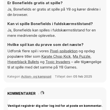
Er Bonefields gratis at spille?
Ja, Bonefields er gratis at spille på Y8 og kører direkte i
din browser.
Kan vi spille Bonefields i fuldskærmstilstand?
Ja, Bonefields kan spilles i fuldskærmstilstand for en
mere medrivende oplevelse.
Hvilke spil kan du prøve som det næste?
Udforsk flere spil i vores
Pixel-spilsektion
og opdag
populære titler som
Karate Chop Kick
,
Ma Puzzle
,
Hyperblack Bullets
og
Toxic Invaders
– alle tilgængelige
til at spille med det samme på Y8 Games.
Kategori
Action- og kampspil
Tilføjet den
05 feb 2025
KOMMENTARER
Venligst registrér dig eller log ind for at poste en kommentar.