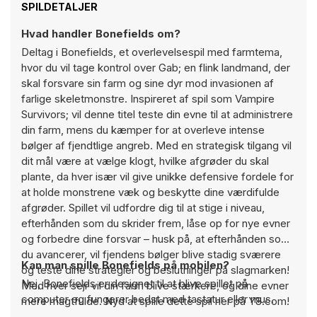
SPILDETALJER
Hvad handler Bonefields om?
Deltag i Bonefields, et overlevelsespil med farmtema,
hvor du vil tage kontrol over Gab; en flink landmand, der
skal forsvare sin farm og sine dyr mod invasionen af
farlige skeletmonstre. Inspireret af spil som Vampire
Survivors; vil denne titel teste din evne til at administrere
din farm, mens du kæmper for at overleve intense
bølger af fjendtlige angreb. Med en strategisk tilgang vil
dit mål være at vælge klogt, hvilke afgrøder du skal
plante, da hver især vil give unikke defensive fordele for
at holde monstrene væk og beskytte dine værdifulde
afgrøder. Spillet vil udfordre dig til at stige i niveau,
efterhånden som du skrider frem, låse op for nye evner
og forbedre dine forsvar – husk på, at efterhånden som
du avancerer, vil fjendens bølger blive stadig sværere
Kan man spille Bonefields på mobilen?
og teste dine strategier og beslutninger på slagmarken!
Nej, Bonefields er designet til at blive spillet på
Med hver sejr vil din farm blive stærkere, og dine evner
computer og fungerer bedst med tastatur eller mus.
mere magtfulde. Nyd at spille dette spil her på Y8.com!