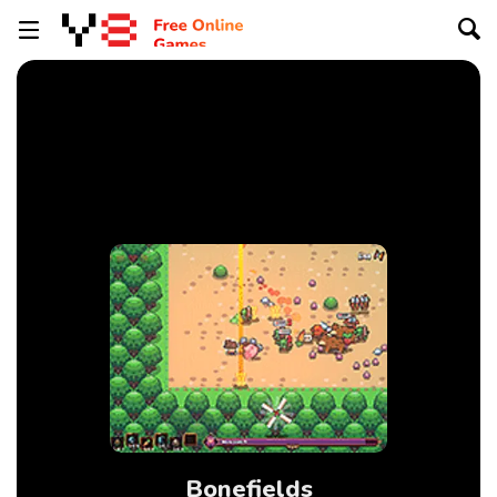
Bonefields