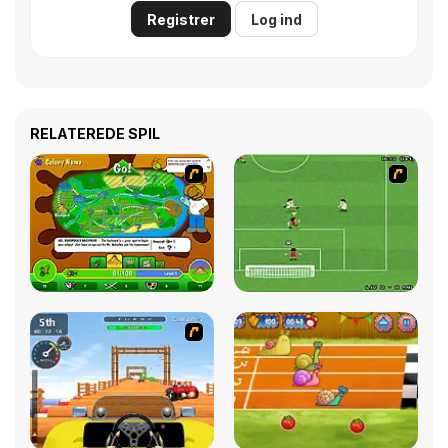
Registrer
Log ind
RELATEREDE SPIL