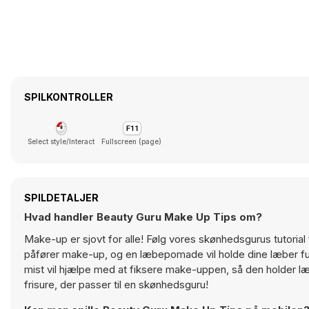
SPILKONTROLLER
Select style/Interact
Fullscreen (page)
SPILDETALJER
Hvad handler Beauty Guru Make Up Tips om?
Make-up er sjovt for alle! Følg vores skønhedsgurus tutorial
påfører make-up, og en læbepomade vil holde dine læber fug
mist vil hjælpe med at fiksere make-uppen, så den holder l
frisure, der passer til en skønhedsguru!