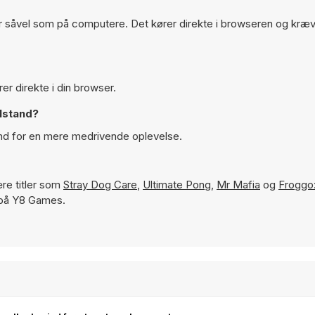
?
r såvel som på computere. Det kører direkte i browseren og kræv
er direkte i din browser.
ilstand?
and for en mere medrivende oplevelse.
e titler som
Stray Dog Care
,
Ultimate Pong
,
Mr Mafia
og
Froggo
e på Y8 Games.