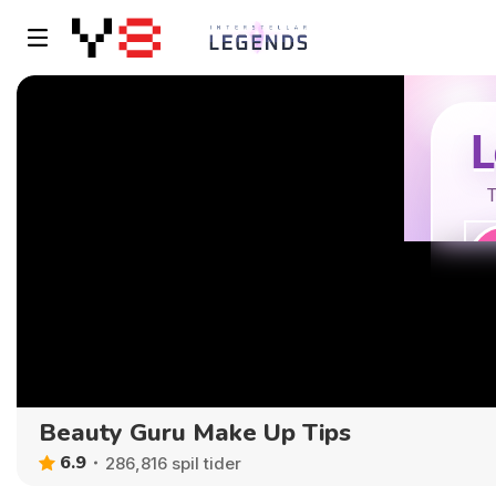
Beauty Guru Make Up Tips
6.9
286,816 spil tider