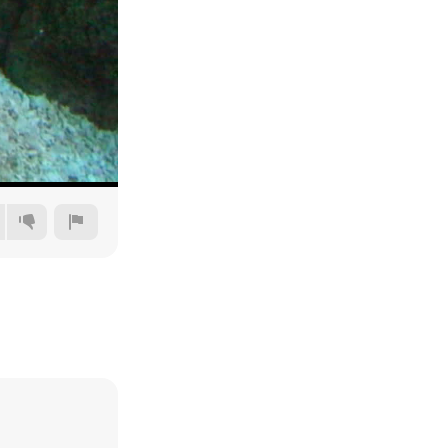
360p
480p
720p
1080p