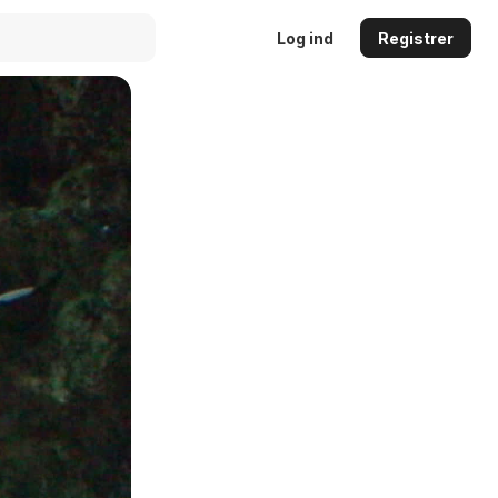
Log ind
Registrer
Auto
144p
240p