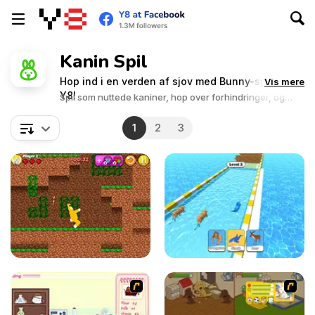
Kanin Spil
Hop ind i en verden af sjov med Bunny-spil på
Vis mere
Y8!
Spil som nuttede kaniner, hop over forhindringer, og
drag ud på charmerende eventyr.
1
2
3