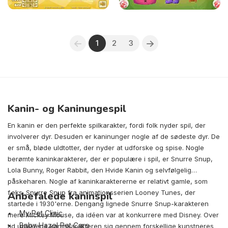
1
2
3
Kanin- og Kaninungespil
En kanin er den perfekte spilkarakter, fordi folk nyder spil, der
involverer dyr. Desuden er kaninunger nogle af de sødeste dyr. De
er små, bløde uldtotter, der nyder at udforske og spise. Nogle
berømte kaninkarakterer, der er populære i spil, er Snurre Snup,
Lola Bunny, Roger Rabbit, den Hvide Kanin og selvfølgelig
påskeharen. Nogle af kaninkaraktererne er relativt gamle, som
f.eks. Snurre Snup fra animationsserien Looney Tunes, der
Anbefalede kaninspil
startede i 1930'erne. Dengang lignede Snurre Snup-karakteren
My Pet Clinic
mere Mickey Mouse, da idéen var at konkurrere med Disney. Over
Baby Hazel Pet Care
tid udviklede kaninkarakteren sig gennem forskellige kunstneres