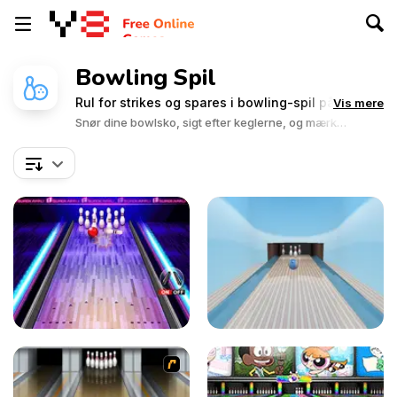
Bowling Spil
Rul for strikes og spares i bowling-spil på Y8!
Vis mere
Snør dine bowlsko, sigt efter keglerne, og mærk
spændingen i hallen. Gør dig klar til at bowle dig til sejr i
disse sjove spil!