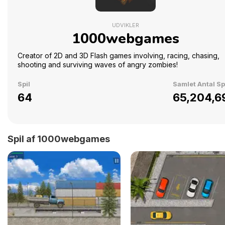
UDVIKLER
1000webgames
Creator of 2D and 3D Flash games involving, racing, chasing,
shooting and surviving waves of angry zombies!
Spil
Samlet Antal Spi
64
65,204,6
Spil af 1000webgames