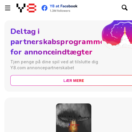
Deltag i
partnerskabsprogrammet
for annonceindtægter
Tjen penge på dine spil ved at tilslutte dig
Y8.com annoncepartnerskabet
LÆR MERE